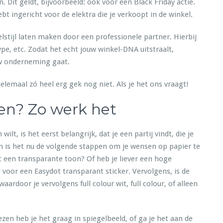
. Dit geldt, bijvoorbeeld: ook voor een Black Friday actie.
hebt ingericht voor de elektra die je verkoopt in de winkel.
kelstijl laten maken door een professionele partner. Hierbij
type, etc. Zodat het echt jouw winkel-DNA uitstraalt,
uw onderneming gaat.
lemaal zó heel erg gek nog niet. Als je het ons vraagt!
en? Zo werk het
lt, is het eerst belangrijk, dat je een partij vindt, die je
an is het nu de volgende stappen om je wensen op papier te
et een transparante toon? Of heb je liever een hoge
 voor een Easydot transparant sticker. Vervolgens, is de
aardoor je vervolgens full colour wit, full colour, of alleen
ezen heb je het graag in spiegelbeeld, of ga je het aan de