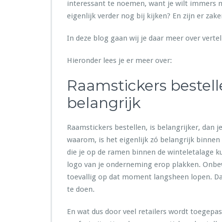
m
interessant te noemen, want je wilt immers 
a
eigenlijk verder nog bij kijken? En zijn er za
k
e
In deze blog gaan wij je daar meer over verte
n
v
o
Hieronder lees je er meer over:
o
r
Raamstickers bestell
m
belangrijk
e
e
r
Raamstickers bestellen, is belangrijker, dan 
o
m
waarom, is het eigenlijk zó belangrijk binnen
z
die je op de ramen binnen de winteletalage ku
e
logo van je onderneming erop plakken. Onbewu
t
toevallig op dat moment langsheen lopen. Dat
te doen.
En wat dus door veel retailers wordt toegepast