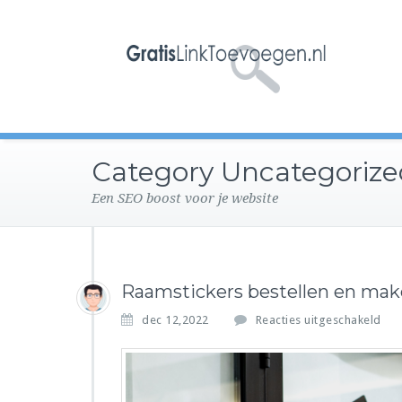
Category Uncategorize
Een SEO boost voor je website
Raamstickers bestellen en ma
v
dec 12,2022
Reacties uitgeschakeld
o
o
r
R