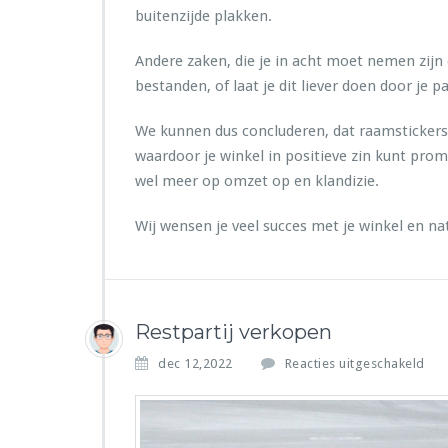
buitenzijde plakken.
Andere zaken, die je in acht moet nemen zijn 
bestanden, of laat je dit liever doen door je p
We kunnen dus concluderen, dat raamstickers 
waardoor je winkel in positieve zin kunt prom
wel meer op omzet op en klandizie.
Wij wensen je veel succes met je winkel en nat
Restpartij verkopen
v
dec 12,2022
Reacties uitgeschakeld
o
o
r
R