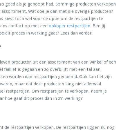
t zo goed als je gehoopt had. Sommige producten verkopen
 assortiment. Wat doe je dan met die overige producten?
s kiest toch wel voor de optie om de restpartijen te
 eens contact op met een
opkoper restpartijen
. Ben jij
oe dit proces in werking gaat? Lees dan verder!
?
bleven producten uit een assortiment van een winkel of een
el failliet is gegaan en zo overblijft met een tal aan
ucten worden dan restpartijen genoemd. Ook kan het zijn
 waren, maar dat deze producten lang niet allemaal
wel restpartijen. Om restpartijen te verkopen, neem je
r hoe gaat dit proces dan in z’n werking?
t de restpartijen verkopen. De restpartijen liggen nu nog