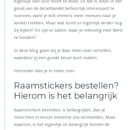
eigenlijk veel voor hoeft te doen. En dat is zeker in het
e
geval van de detailhandel behoorlijk interessant te
l
noemen, want je wilt immers meer mensen naar je
l
winkel trekken. Maar wat komt er eigenlijk verder nog
e
n
bij kijken? En zijn er zaken, waar je rekening mee dient
e
te houden?
n
m
In deze blog gaan wij je daar meer over vertellen,
a
waardoor jij een goede keuze kunt maken.
k
e
n
Hieronder lees je er meer over:
v
o
Raamstickers bestellen?
o
r
Hierom is het belangrijk
m
e
Raamstickers bestellen, is belangrijker, dan je
e
r
misschien in eerste instantie zou vermoeden. Maar
o
waarom, is het eigenlijk zó belangrijk binnen de
m