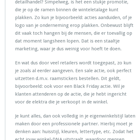
detailhandel? Simpelweg, is het een stukje promotie,
z
die je op de ramen binnen de winteletalage kunt
e
t
plakken. Zo kun je bijvoorbeeld: acties aanduiden, of je
logo van je onderneming erop plakken. Onbewust blijft
dit vaak toch hangen bij de mensen, die er toevallig op
dat moment langsheen lopen. Dat is een staaltje
marketing, waar je dus weinig voor hoeft te doen.
En wat dus door veel retailers wordt toegepast, zo kun
je zoals al eerder aangeven. Een sale actie, ook perfect
uitzetten d.m.v. raamstickers bestellen. Dit geldt,
bijvoorbeeld: ook voor een Black Friday actie. Wil je
klanten attenderen op de actie, die je hebt ingericht
voor de elektra die je verkoopt in de winkel.
Je kunt alles, dan ook volledig in je eigenwinkelstijl laten
maken door een professionele partner. Hierbij moet je
denken aan: huisstijl, kleuren, lettertype, etc. Zodat het
echt jouw winkel-DNA uitstraalt, waardoor mensen