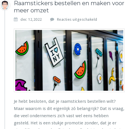
Raamstickers bestellen en maken voor
meer omzet
v
dec 12,2022
Reacties uitgeschakeld
o
o
r
R
a
a
m
s
t
i
c
k
e
r
Je hebt besloten, dat je raamstickers bestellen wilt?
s
Maar waarom is dit eigenlijk zó belangrijk? Dat is vraag,
b
die veel ondernemers zich vast wel eens hebben
e
gesteld. Het is een stukje promotie zonder, dat je er
s
t